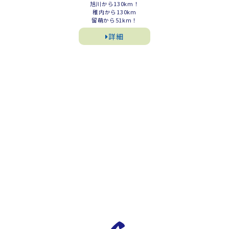
旭川から130km！
稚内から130km
留萌から51km！
詳細