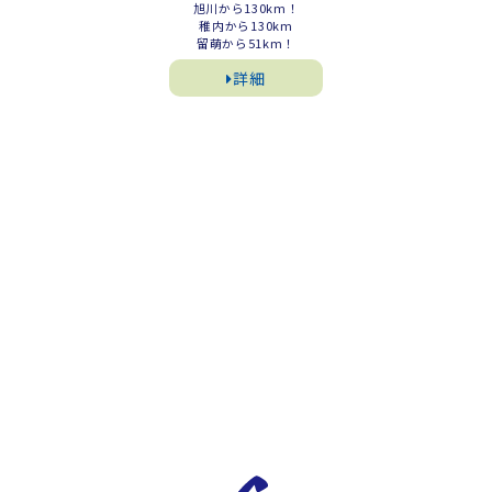
旭川から130km！
稚内から130km
留萌から51km！
詳細