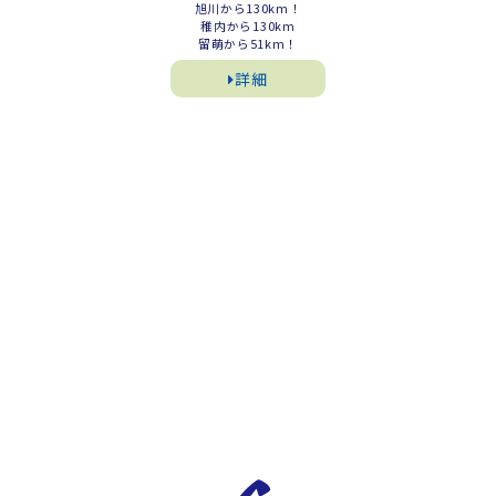
旭川から130km！
稚内から130km
留萌から51km！
詳細