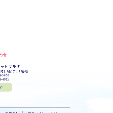
わせ
セットプラザ
幌町北3条1丁目29番地
-3800
-4512
約