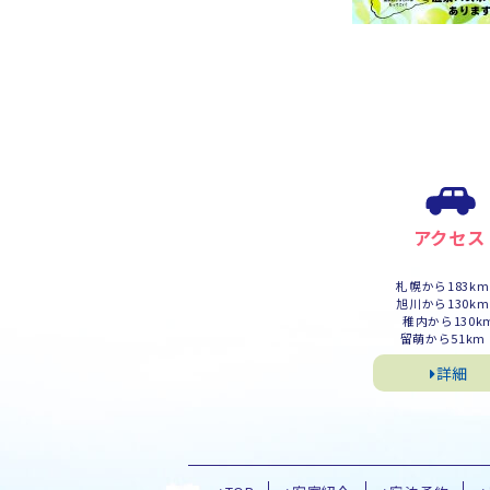
アクセス
札幌から183k
旭川から130k
稚内から130k
留萌から51km
詳細