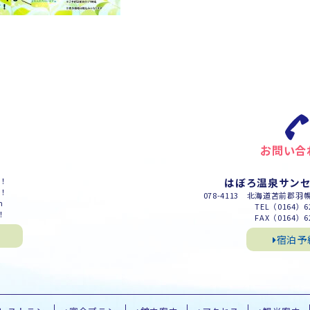
お問い合
m！
はぼろ温泉サン
m！
078-4113 北海道苫前郡羽
m
TEL（0164）62
！
FAX（0164）62
宿泊予