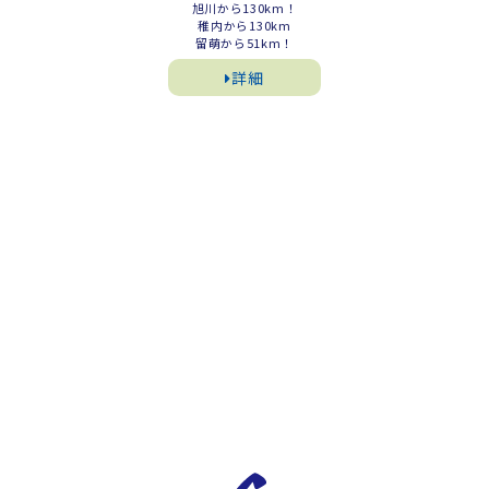
旭川から130km！
稚内から130km
留萌から51km！
詳細