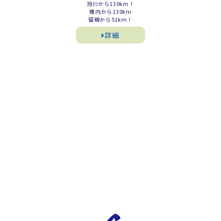
旭川から130km！
稚内から130km
留萌から51km！
詳細