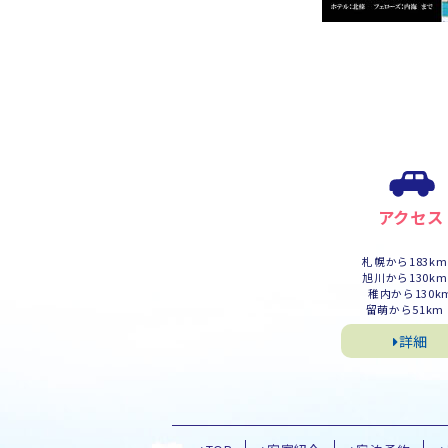
アクセス
札幌から183k
旭川から130k
稚内から130k
留萌から51km
詳細