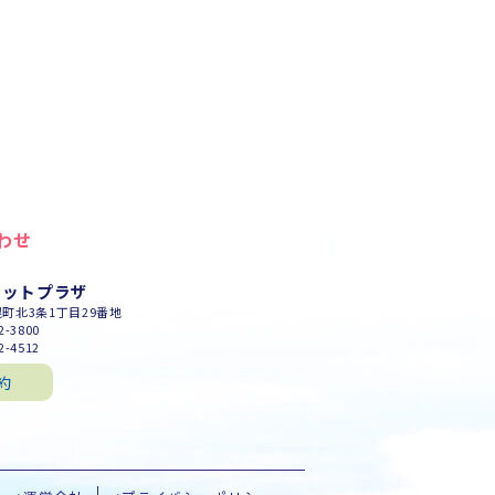
わせ
セットプラザ
幌町北3条1丁目29番地
-3800
-4512
約