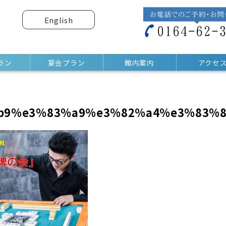
English
ラン
宴会プラン
館内案内
アクセ
b9%e3%83%a9%e3%82%a4%e3%83%8