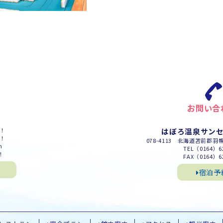
お問い合
m！
はぼろ温泉サン
m！
078-4113 北海道苫前郡羽
m
TEL（0164）62
！
FAX（0164）62
宿泊予