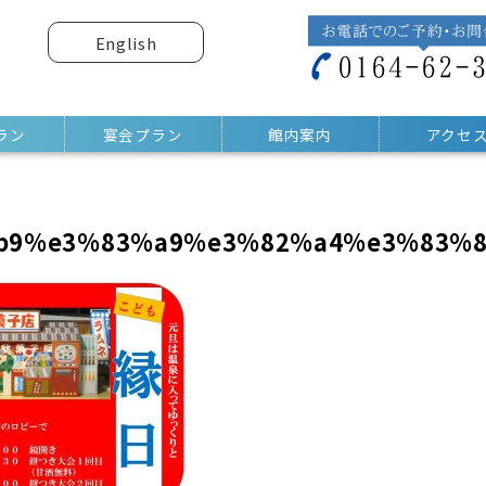
English
ラン
宴会プラン
館内案内
アクセ
b9%e3%83%a9%e3%82%a4%e3%83%8