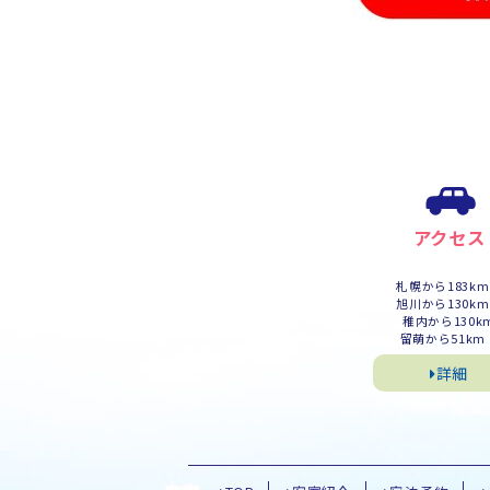
アクセス
札幌から183k
旭川から130k
稚内から130k
留萌から51km
詳細