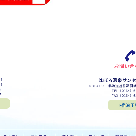
お問い合
m！
はぼろ温泉サン
m！
078-4113 北海道苫前郡羽
m
TEL（0164）62
！
FAX（0164）62
宿泊予