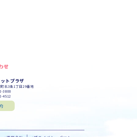
わせ
セットプラザ
幌町北3条1丁目29番地
-3800
-4512
約