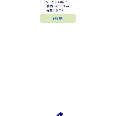
旭川から130km！
稚内から130km
留萌から51km！
詳細