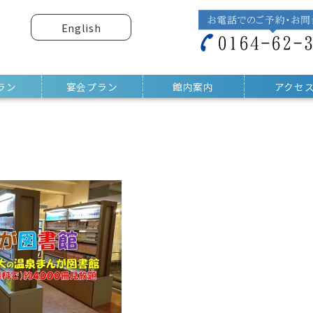
English
ラン
宴会プラン
館内案内
アクセ