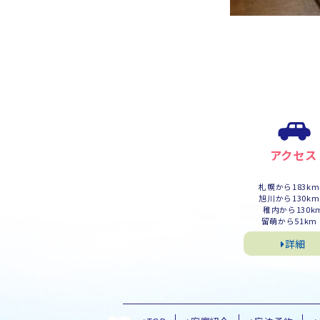
アクセス
札幌から183k
旭川から130k
稚内から130k
留萌から51km
詳細