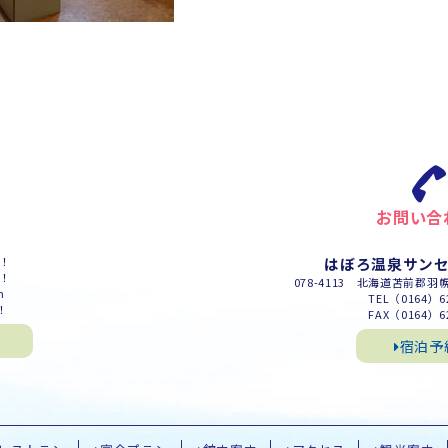
お問い合
m！
はぼろ温泉サン
m！
078-4113 北海道苫前郡羽
m
TEL（0164）62
！
FAX（0164）62
宿泊予