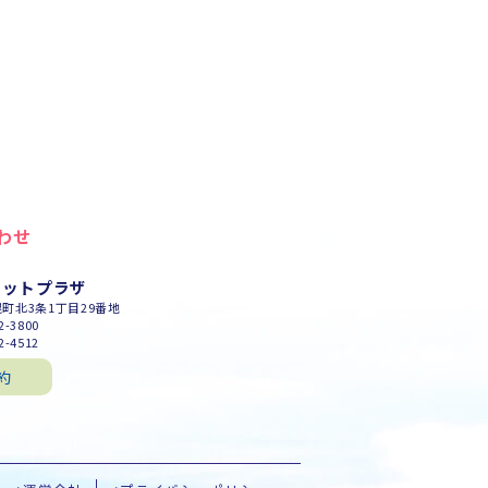
わせ
セットプラザ
幌町北3条1丁目29番地
-3800
-4512
約