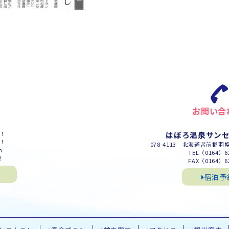
お問い合
m！
はぼろ温泉サン
m！
078-4113 北海道苫前郡羽
m
TEL（0164）62
！
FAX（0164）62
宿泊予