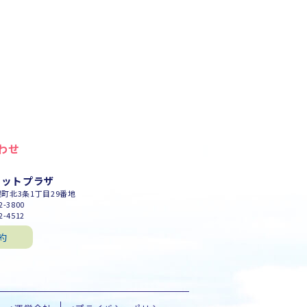
わせ
セットプラザ
幌町北3条1丁目29番地
-3800
-4512
約