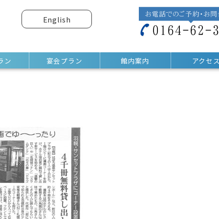
English
ラン
宴会プラン
館内案内
アクセ