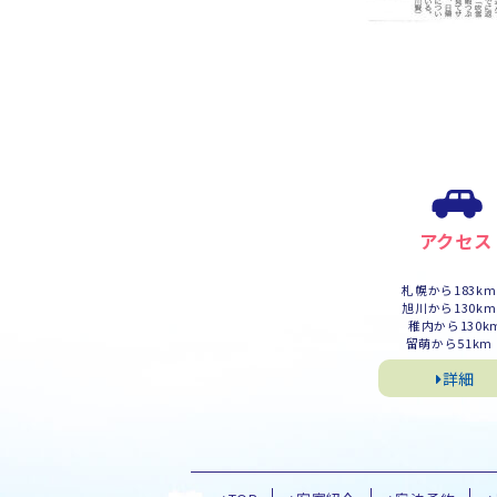
アクセス
札幌から183k
旭川から130k
稚内から130k
留萌から51km
詳細