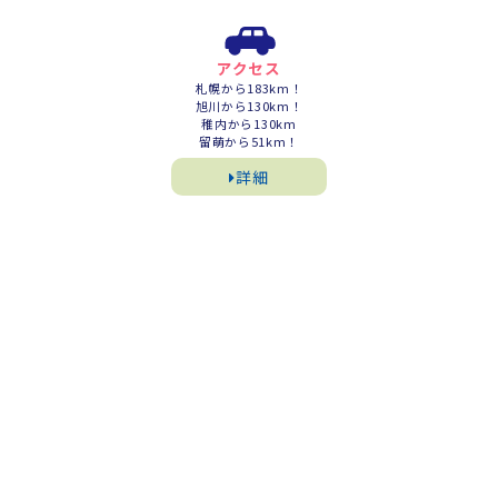
アクセス
札幌から183km！
旭川から130km！
稚内から130km
留萌から51km！
詳細