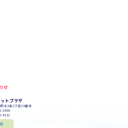
わせ
セットプラザ
幌町北3条1丁目29番地
-3800
-4512
約