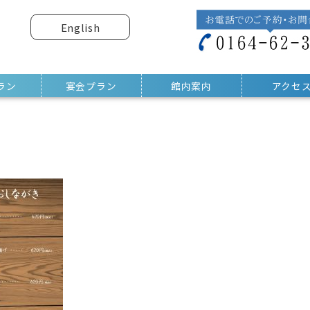
English
ラン
宴会プラン
館内案内
アクセ