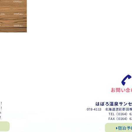
お問い合
m！
はぼろ温泉サン
m！
078-4113 北海道苫前郡羽
m
TEL（0164）62
！
FAX（0164）62
宿泊予