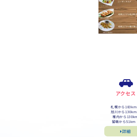
アクセス
札幌から183k
旭川から130k
稚内から130k
留萌から51km
詳細