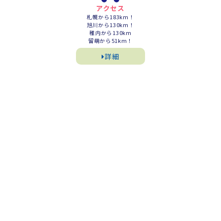
アクセス
札幌から183km！
旭川から130km！
稚内から130km
留萌から51km！
詳細