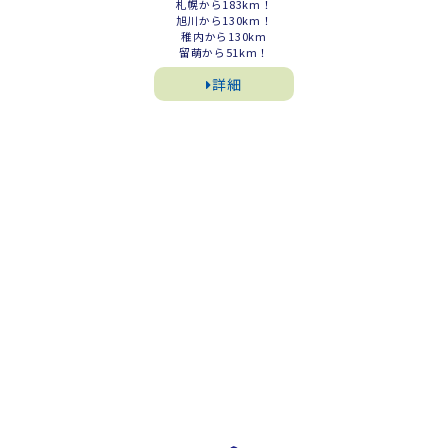
札幌から183km！
旭川から130km！
稚内から130km
留萌から51km！
詳細