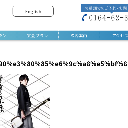
English
ラン
宴会プラン
館内案内
アクセ
90%e3%80%85%e6%9c%a8%e5%bf%8