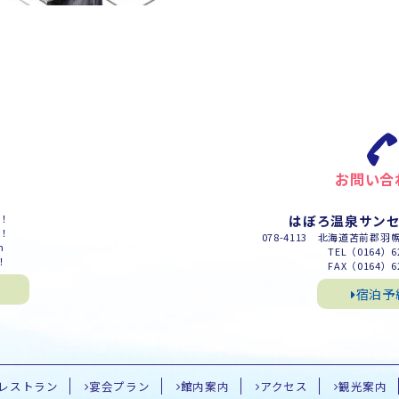
お問い合
m！
はぼろ温泉サン
m！
078-4113 北海道苫前郡羽
m
TEL（0164）62
！
FAX（0164）62
宿泊予
レストラン
宴会プラン
館内案内
アクセス
観光案内