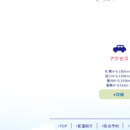
アクセス
札幌から183k
旭川から130k
稚内から130k
留萌から51km
詳細
TOP
客室紹介
宿泊予約