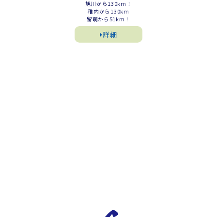
旭川から130km！
稚内から130km
留萌から51km！
詳細