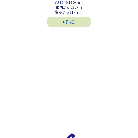
旭川から130km！
稚内から130km
留萌から51km！
詳細