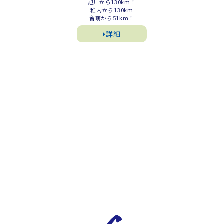
旭川から130km！
稚内から130km
留萌から51km！
詳細