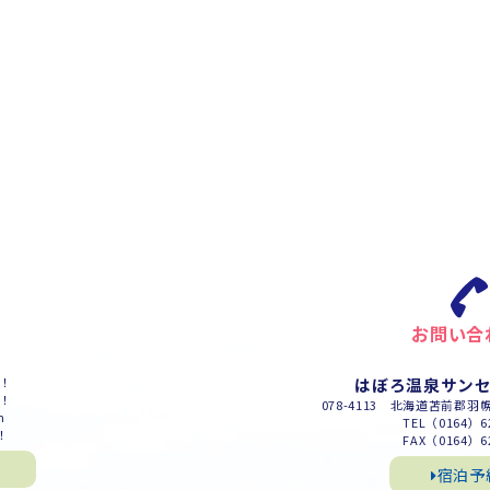
お問い合
m！
はぼろ温泉サン
m！
078-4113 北海道苫前郡羽
m
TEL（0164）62
！
FAX（0164）62
宿泊予