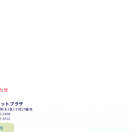
わせ
セットプラザ
幌町北3条1丁目29番地
-3800
-4512
約