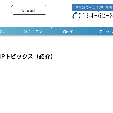
English
ラン
宴会プラン
館内案内
アクセ
HPトピックス（紹介）