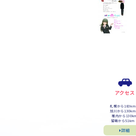
アクセス
札幌から183k
旭川から130k
稚内から130k
留萌から51km
詳細