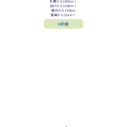
札幌から183km！
旭川から130km！
稚内から130km
留萌から51km！
詳細