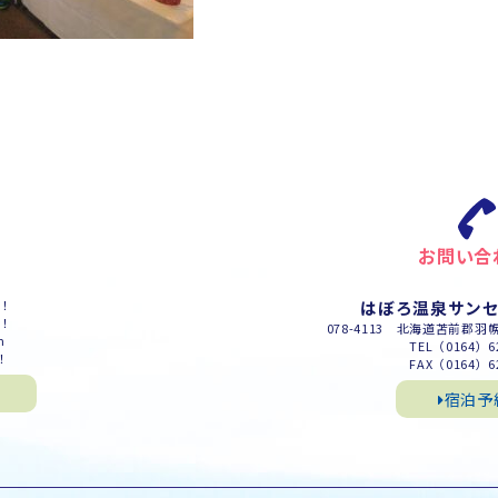
お問い合
m！
はぼろ温泉サン
m！
078-4113 北海道苫前郡羽
m
TEL（0164）62
！
FAX（0164）62
宿泊予