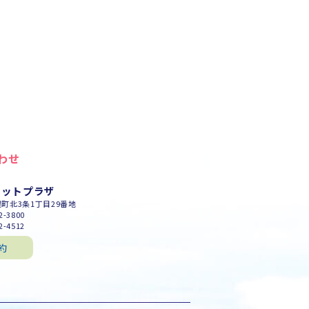
わせ
セットプラザ
幌町北3条1丁目29番地
-3800
-4512
約