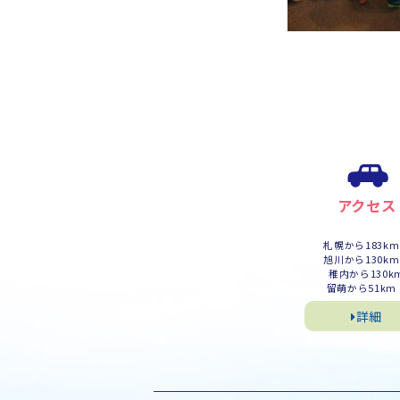
アクセス
札幌から183k
旭川から130k
稚内から130k
留萌から51km
詳細