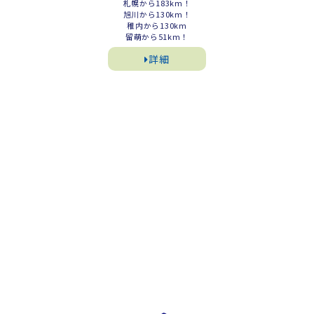
札幌から183km！
旭川から130km！
稚内から130km
留萌から51km！
詳細