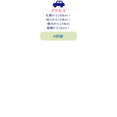
アクセス
札幌から183km！
旭川から130km！
稚内から130km
留萌から51km！
詳細