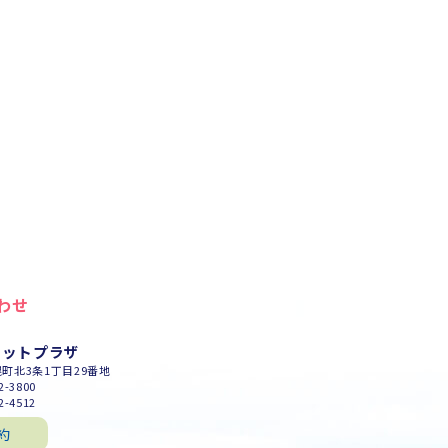
わせ
セットプラザ
幌町北3条1丁目29番地
-3800
-4512
約