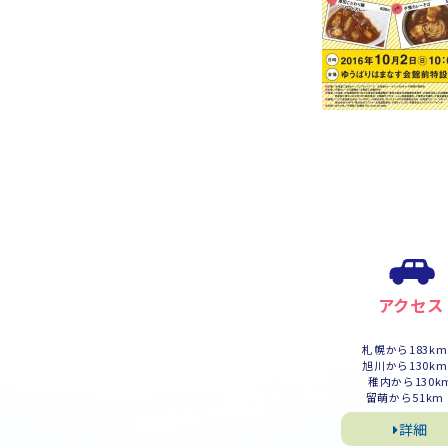
アクセス
札幌から183k
旭川から130k
稚内から130k
留萌から51km
詳細