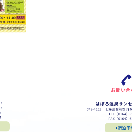
お問い合
m！
はぼろ温泉サン
m！
078-4113 北海道苫前郡羽
m
TEL（0164）62
！
FAX（0164）62
宿泊予