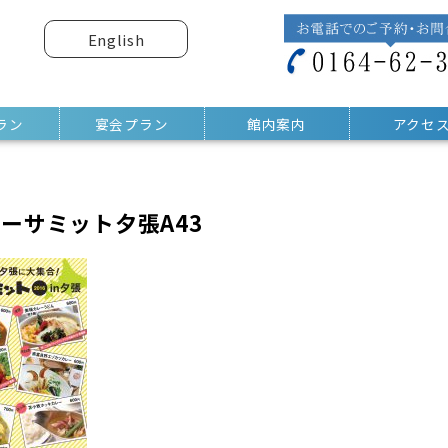
English
ラン
宴会プラン
館内案内
アクセ
カレーサミット夕張A43