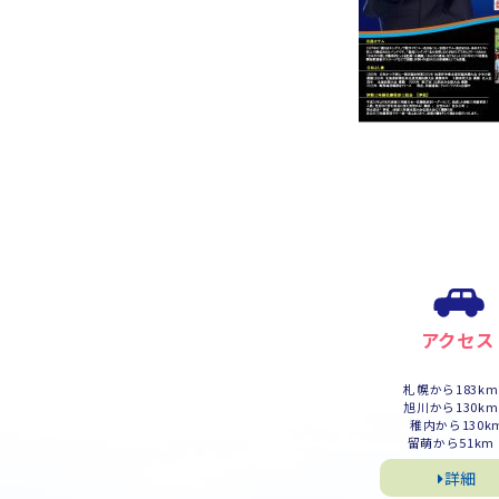
アクセス
札幌から183k
旭川から130k
稚内から130k
留萌から51km
詳細