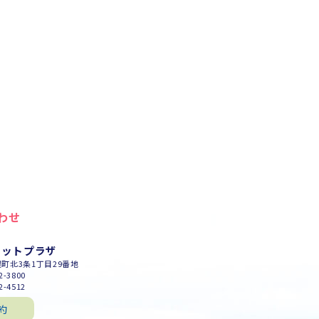
わせ
セットプラザ
幌町北3条1丁目29番地
-3800
-4512
約