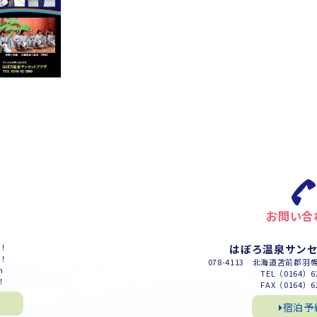
お問い合
m！
はぼろ温泉サン
m！
078-4113 北海道苫前郡羽
m
TEL（0164）62
！
FAX（0164）62
宿泊予