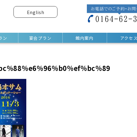
English
ラン
宴会プラン
館内案内
アクセ
bc%88%e6%96%b0%ef%bc%89