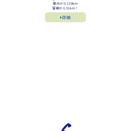
稚内から130km
留萌から51km！
詳細