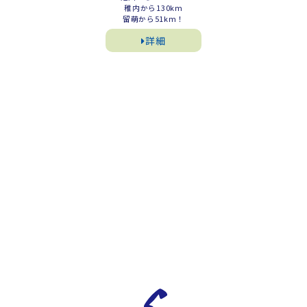
稚内から130km
留萌から51km！
詳細