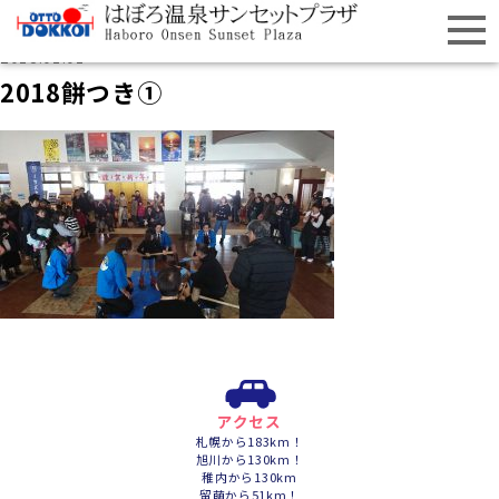
2018.01.01
2018餅つき①
アクセス
札幌から183km！
旭川から130km！
稚内から130km
留萌から51km！