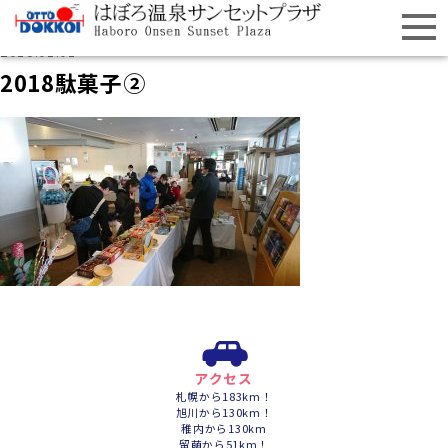
2018.01.01
2018駄菓子②
アクセス
札幌から183km！
旭川から130km！
稚内から130km
留萌から51km！