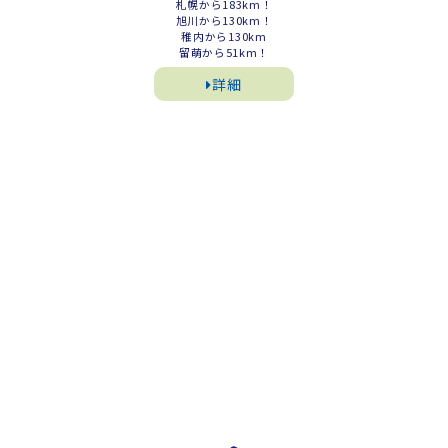
札幌から183km！
旭川から130km！
稚内から130km
留萌から51km！
詳細