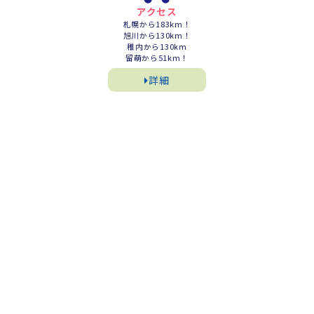
アクセス
札幌から183km！
旭川から130km！
稚内から130km
留萌から51km！
詳細