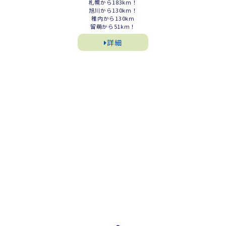
札幌から183km！
旭川から130km！
稚内から130km
留萌から51km！
詳細