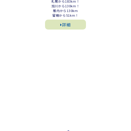
札幌から183km！
旭川から130km！
稚内から130km
留萌から51km！
詳細