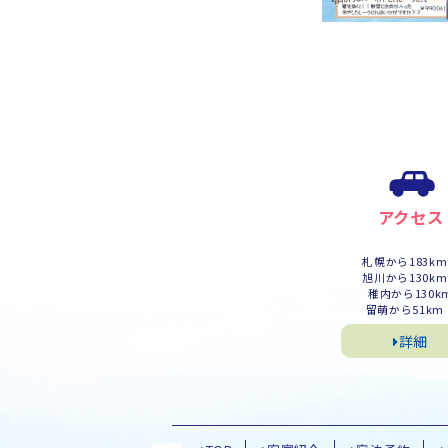
アクセス
札幌から183k
旭川から130k
稚内から130k
留萌から51km
詳細