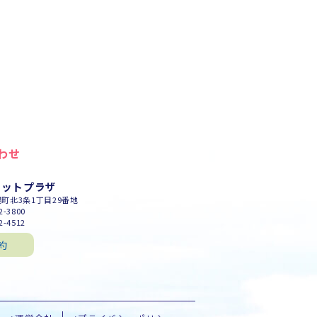
わせ
セットプラザ
幌町北3条1丁目29番地
-3800
-4512
約