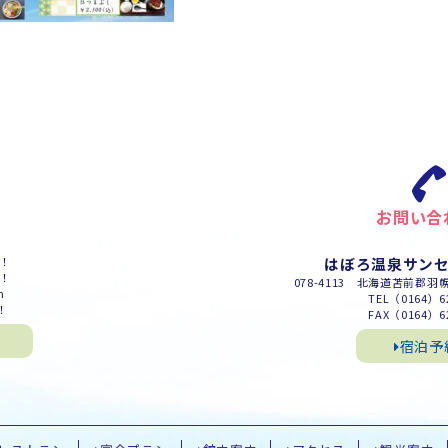
お問い合
m！
はぼろ温泉サン
m！
078-4113 北海道苫前郡羽
m
TEL（0164）62
！
FAX（0164）62
宿泊予