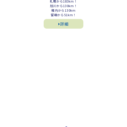
札幌から183km！
旭川から130km！
稚内から130km
留萌から51km！
詳細