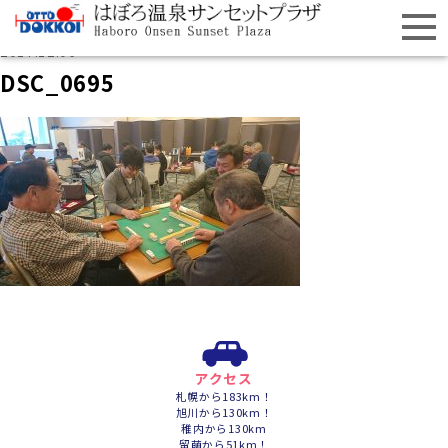
2017.12.06
DSC_0695
アクセス
札幌から183km！
旭川から130km！
稚内から130km
留萌から51km！