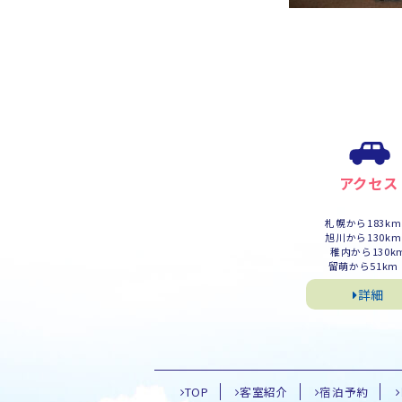
アクセス
札幌から183k
旭川から130k
稚内から130k
留萌から51km
詳細
TOP
客室紹介
宿泊予約