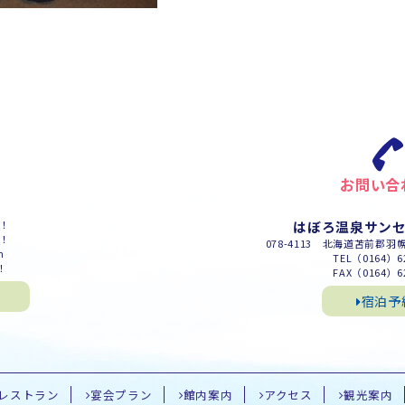
お問い合
m！
はぼろ温泉サン
m！
078-4113 北海道苫前郡羽
m
TEL（0164）62
！
FAX（0164）62
宿泊予
レストラン
宴会プラン
館内案内
アクセス
観光案内