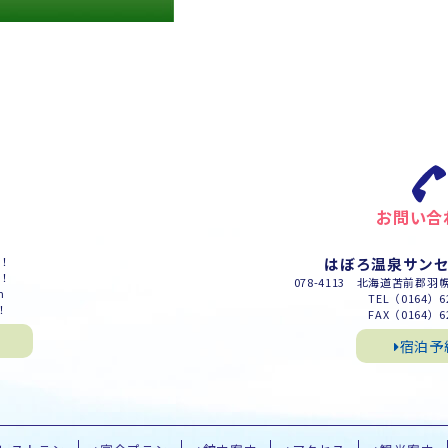
お問い合
m！
はぼろ温泉サン
m！
078-4113 北海道苫前郡羽
m
TEL（0164）62
！
FAX（0164）62
宿泊予