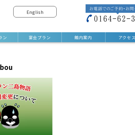
English
ラン
宴会プラン
館内案内
アクセ
obou