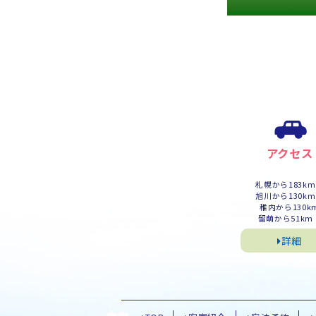
アクセス
札幌から183k
旭川から130k
稚内から130k
留萌から51km
詳細