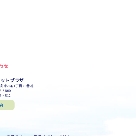
わせ
セットプラザ
幌町北3条1丁目29番地
-3800
-4512
約