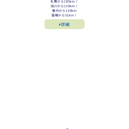
札幌から183km！
旭川から130km！
稚内から130km
留萌から51km！
詳細