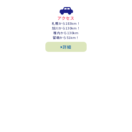
アクセス
札幌から183km！
旭川から130km！
稚内から130km
留萌から51km！
詳細