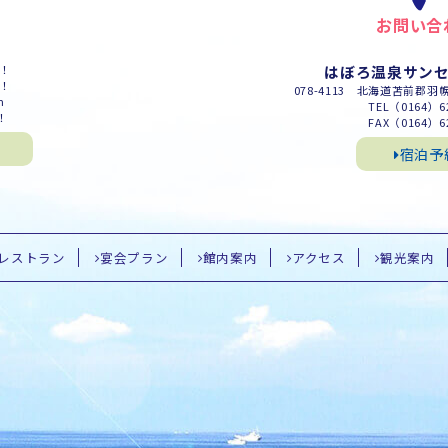
お問い合
m！
はぼろ温泉サン
m！
078-4113 北海道苫前郡羽
m
TEL（0164）62
！
FAX（0164）62
宿泊予
レストラン
宴会プラン
館内案内
アクセス
観光案内