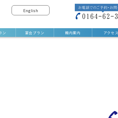
English
ラン
宴会プラン
館内案内
アクセ