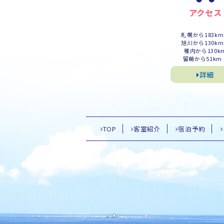
アクセス
札幌から183k
旭川から130k
稚内から130k
留萌から51km
詳細
TOP
客室紹介
宿泊予約